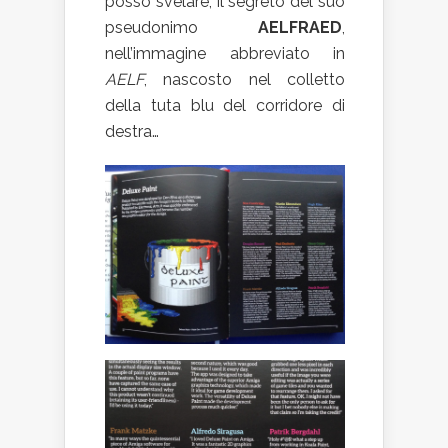
posso svelare, il segreto del suo
pseudonimo
AELFRAED
,
nell’immagine abbreviato in
AELF
, nascosto nel colletto
della tuta blu del corridore di
destra…