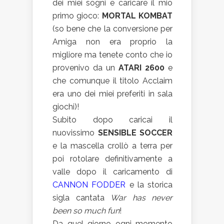
dei miei sogni e caricare il mio
primo gioco:
MORTAL KOMBAT
(so bene che la conversione per
Amiga non era proprio la
migliore ma tenete conto che io
provenivo da un
ATARI 2600
e
che comunque il titolo Acclaim
era uno dei miei preferiti in sala
giochi)!
Subito dopo caricai il
nuovissimo
SENSIBLE SOCCER
e la mascella crollò a terra per
poi rotolare definitivamente a
valle dopo il caricamento di
CANNON FODDER
e la storica
sigla cantata
War has never
been so much fun
!
Da quel giorno ogni momento