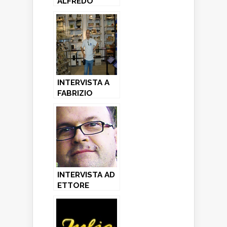
ALFREDO
SIRAGUSA:
grafico di
Holodream
Software
INTERVISTA A
FABRIZIO
FARENGA:
coder di
Holodream
Software
INTERVISTA AD
ETTORE
CAURLA: il
“Commodoro
italiano”!