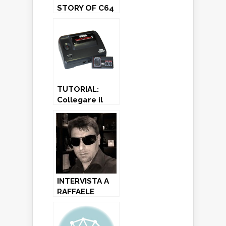
STORY OF C64
IN PIXELS –
Chris Wilkins
TUTORIAL:
Collegare il
Sega Master
System/Mega
Drive al
monitor Amiga
INTERVISTA A
RAFFAELE
VALENSISE:
grafico di
Holodream