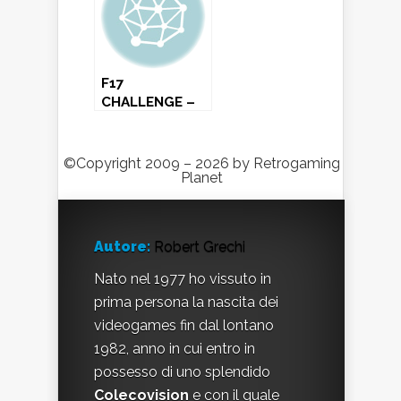
Software
F17
CHALLENGE –
Amiga (1993)
©Copyright 2009 – 2026 by Retrogaming
Planet
Autore:
Robert Grechi
Nato nel 1977 ho vissuto in
prima persona la nascita dei
videogames fin dal lontano
1982, anno in cui entro in
possesso di uno splendido
Colecovision
e con il quale