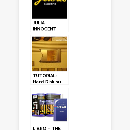
JULIA
INNOCENT
EYES –
Artematica
Final Update
TUTORIAL:
Hard Disk su
Amiga con
schede
Compact Flash
LIBRO – THE