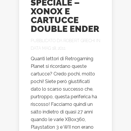
SPECIALE –
XONOX E
CARTUCCE
DOUBLE ENDER
PUBBLICATO DA
ROBERT GRECHI
IN
DATA MAG 18, 2011
Quanti lettori di Retrogaming
Planet si ricordano queste
cartucce? Credo pochi, molto
pochi! Siete però giustificati
dato lo scarso successo che,
purtroppo, questa periferica ha
riscosso! Facciamo quindi un
salto indietro di quasi 27 anni
quando le varie XBox360,
Playstation 3 e WII non erano