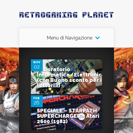
Menu di Navigazione
2
NOV
02
Laboratorio
Informatica/Elettronica
0
(con Buono sconto per i
lettori…)
FEB
26
SPECIALE – STARPATH
SUPERCHARGER – Atari
2600 (1982)