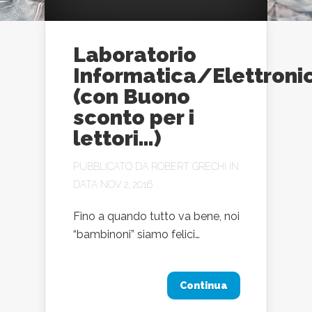
Laboratorio
Informatica/Elettroni
(con Buono
sconto per i
lettori…)
PUBBLICATO DA
ROBERT GRECHI
IN
DATA NOV 2, 2016
Fino a quando tutto va bene, noi
“bambinoni” siamo felici…
Continua