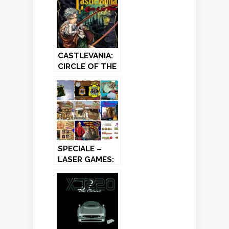
CASTLEVANIA:
CIRCLE OF THE
MOON – Game
Boy Advance
(2001)
SPECIALE –
LASER GAMES:
l’innovativa
tecnologia
degli anni ’80