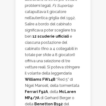
problemi legali,
F1 Superlap
catapultava il giocatore
nell’autentica griglia del 1992.
Salire a bordo del cabinato
significava poter scegliere tra
ben
12 scuderie ufficiali
e
ciascuna postazione del
cabinato (fino a 4 collegabili in
totale per sfide a 8 giocatori)
offriva una selezione di tre
vetture reali. Si poteva stringere
il volante della leggendaria
Williams FW14B
“Red 5” di
Nigel Mansell, della tormentata
Ferrari F92A
, della
McLaren
MP4/7A
di Gerhard Berger o
della
Benetton B192
del