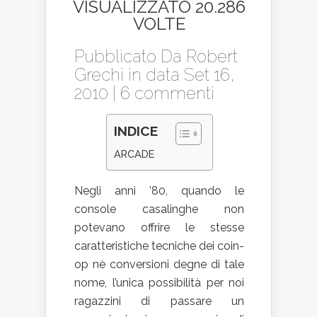
VISUALIZZATO 20.286
VOLTE
Pubblicato Da
Robert
Grechi
in data Set 16,
2010 |
6 commenti
INDICE
ARCADE
Negli anni ’80, quando le
console casalinghe non
potevano offrire le stesse
caratteristiche tecniche dei coin-
op nè conversioni degne di tale
nome, l’unica possibilità per noi
ragazzini di passare un