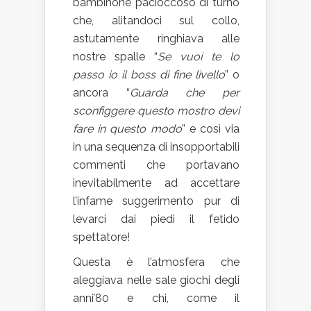
bambinone pacioccoso di turno
che, alitandoci sul collo,
astutamente ringhiava alle
nostre spalle “
Se vuoi te lo
passo io il boss di fine livello
” o
ancora “
Guarda che per
sconfiggere questo mostro devi
fare in questo modo
” e così via
in una sequenza di insopportabili
commenti che portavano
inevitabilmente ad accettare
l’infame suggerimento pur di
levarci dai piedi il fetido
spettatore!
Questa è l’atmosfera che
aleggiava nelle sale giochi degli
anni’80 e chi, come il