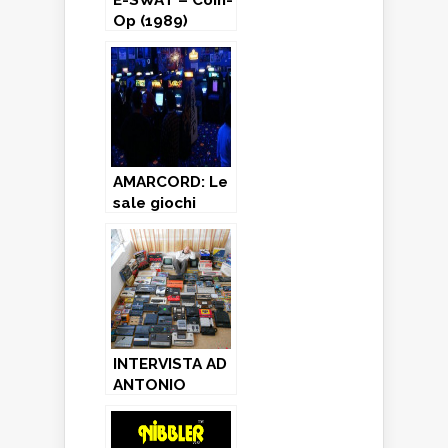
E-SWAT – Coin-
Op (1989)
AMARCORD: Le
sale giochi
della mia
adolescenza –
Parte seconda
INTERVISTA AD
ANTONIO
BONANNO: Ora
che ce l’hai,