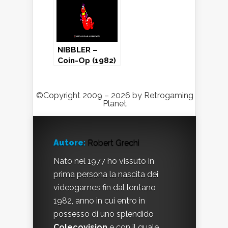
guarda che ci
fai…
NIBBLER –
Coin-Op (1982)
©Copyright 2009 – 2026 by Retrogaming
Planet
Autore:
Robert Grechi
Nato nel 1977 ho vissuto in
prima persona la nascita dei
videogames fin dal lontano
1982, anno in cui entro in
possesso di uno splendido
Colecovision
e con il quale