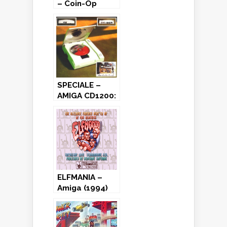
– Coin-Op
(1986)
SPECIALE –
AMIGA CD1200:
Un flop
annunciato?
ELFMANIA –
Amiga (1994)