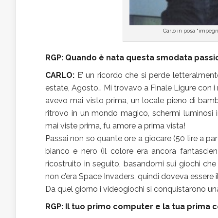
Carlo in posa "impegna
RGP: Quando è nata questa smodata passi
CARLO:
E’ un ricordo che si perde letteralment
estate, Agosto… Mi trovavo a Finale Ligure con i
avevo mai visto prima, un locale pieno di bambi
ritrovo in un mondo magico, schermi luminosi in
mai viste prima, fu amore a prima vista!
Passai non so quante ore a giocare (50 lire a pa
bianco e nero (il colore era ancora fantascienz
ricostruito in seguito, basandomi sui giochi che
non c’era Space Invaders, quindi doveva essere i
Da quel giorno i videogiochi si conquistarono un
RGP: Il tuo primo computer e la tua prima 