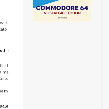
no il
tato
ti i
iti di
ca ma
ritto
he mi
uale