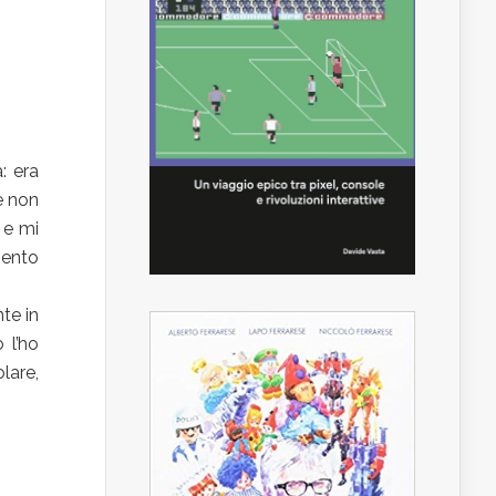
: era
e non
 e mi
mento
te in
 l’ho
lare,