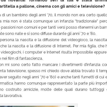
a novanta! Tornando seri la tua è stata un’infa
partitella a pallone, cinema con gli amici e televisione?
anzia di un bambino degli anni ’70, il mondo non era certo quell
a mia non è stata comunque un infanzia “tradizionale” per
 e passioni non comuni e per tanti versi posso ritenermi un ba
 sono nate e si sono diffuse durante gli anni ’70 e ’80.
ersona la nascita e la diffusione del videogioco, la nascita
e la nascita e la diffusione di Internet. Per mia figlia, che 
ideogiochi, i computer e Internet risulta impossibile eppure
nei film di fantascienza.
 mi sono certo fatto mancare i divertimenti d’infanzia co
 (tanta televisione, spesso mi chiedo dove abbia trovato il tem
aver seguito negli anni ’70 e ’80) e anche tanti fumetti di cui 
nformatica hanno comunque rappresentato la parte più impor
 costruito amicizie, molte delle quali durano tutt’oggi
ta lavorativa.