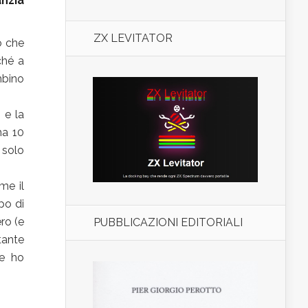
nzia
ZX LEVITATOR
o che
ché a
mbino
 e la
ha 10
 solo
me il
po di
ero (e
PUBBLICAZIONI EDITORIALI
tante
 e ho