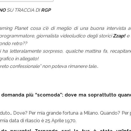
NO
SU TRACCIA DI
RGP
gaming Planet cosa c’è di meglio di una buona intervista 
programmatore, giornalista videoludico degli storici
Zzap!
e
mondo retro??
 ha letteralamente sorpreso, qualche mattina fa, recapita
rafico in allegato!
“segreto confessionale” non poteva rimanere tale…
la domanda più “scomoda”: dove ma soprattutto quan
o… Dove? Per mia grande fortuna a Milano. Quando? Per
a data di rilascio è 25 Aprile 1970.