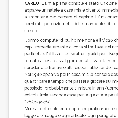
CARLO:
La mia prima console è stato un clone
apparve un natale a casa mia e diventò immediat
a smontarla per cercare di capirne il funzionam
cambiai i potenziometri delle manopole di c
stereo…
Il primo computer di cui ho memoria è il Vic20 che
capii immediatamente di cosa si trattava, nel r
particolare l’utilizzo dei caratteri grafici per di
tornato a casa passai giorni ad utilizzare la ma
riprodurre astronavi e altri disegni utilizzando i ca
Nel 1980 apparve poi in casa mia la console dest
quantificare il tempo che passai a giocare sul 
possiedo) probabilmente si misura in anni/uomo
edicola (mia seconda casa per la già citata pass
“
Videogiochi
”.
Mi resi conto solo anni dopo che praticamente im
leggere e rileggere ogni articolo, ogni paragrafo, 