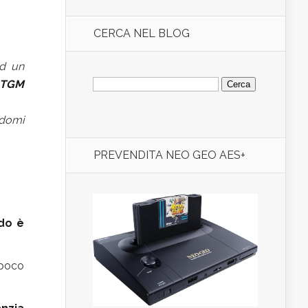
CERCA NEL BLOG
ad un
Ricerca
TGM
per:
ndomi
PREVENDITA NEO GEO AES+
do è
 poco