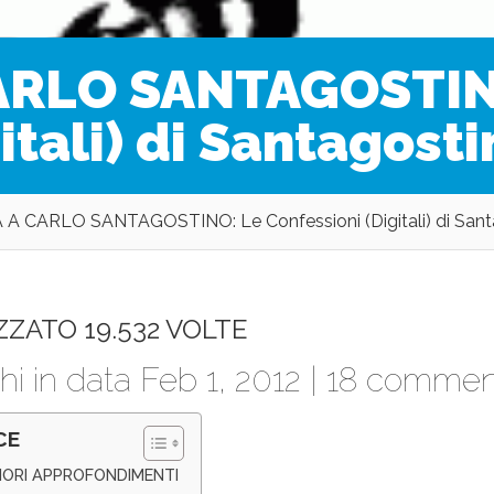
ARLO SANTAGOSTIN
itali) di Santagosti
A CARLO SANTAGOSTINO: Le Confessioni (Digitali) di Sant
ZZATO 19.532 VOLTE
hi
in data Feb 1, 2012 |
18 commen
CE
IORI APPROFONDIMENTI