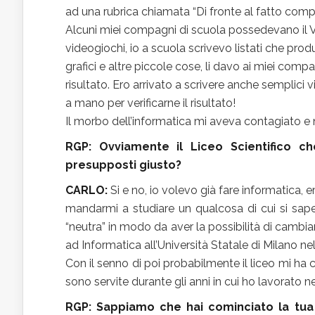
ad una rubrica chiamata “Di fronte al fatto co
Alcuni miei compagni di scuola possedevano il
videogiochi, io a scuola scrivevo listati che pro
grafici e altre piccole cose, li davo ai miei com
risultato. Ero arrivato a scrivere anche semplici
a mano per verificarne il risultato!
Il morbo dell’informatica mi aveva contagiato e n
RGP: Ovviamente il Liceo Scientifico ch
presupposti giusto?
CARLO:
Si e no, io volevo già fare informatica, e
mandarmi a studiare un qualcosa di cui si sape
“neutra” in modo da aver la possibilità di cambia
ad Informatica all’Università Statale di Milano ne
Con il senno di poi probabilmente il liceo mi h
sono servite durante gli anni in cui ho lavorato ne
RGP: Sappiamo che hai cominciato la tu