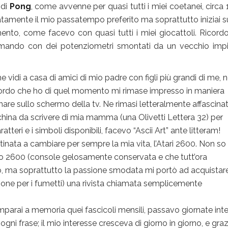
 di
Pong
, come avvenne per quasi tutti i miei coetanei, circa 
amente il mio passatempo preferito ma soprattutto iniziai s
ento, come facevo con quasi tutti i miei giocattoli. Ricord
omando con dei potenziometri smontati da un vecchio imp
 vidi a casa di amici di mio padre con figli più grandi di me, 
icordo che ho di quel momento mi rimase impresso in maniera
segnare sullo schermo della tv. Ne rimasi letteralmente affascina
cchina da scrivere di mia mamma (una Olivetti Lettera 32) per
ratteri e i simboli disponibili, facevo “Ascii Art” ante litteram!
inata a cambiare per sempre la mia vita, l’Atari 2600. Non so
mio 2600 (console gelosamente conservata e che tutt’ora
, ma soprattutto la passione smodata mi portò ad acquistare
ione per i fumetti) una rivista chiamata semplicemente
parai a memoria quei fascicoli mensili, passavo giornate inte
ogni frase; il mio interesse cresceva di giorno in giorno, e graz