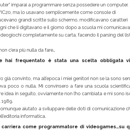
mputer” imparai a programmare senza possedere un computer.
 VIC20, ma lo usavano semplicemente come console di
ducevano grandi scritte sullo schermo, modificavano caratteri
pagni che li digitavano e il giorno dopo a scuola mi comunicava
 videogiochi completamente su carta, facendo il parsing del lis
on c’era più nulla da fare…
e hai frequentato è stata una scelta obbligata vis
ro già convinto, ma all’epoca i miei genitori non se la sono sent
va poco o nulla. Mi convinsero a fare una scuola scientifi
re idea in seguito, ovviamente non l’ho cambiata e mi sono isc
l 1989.
a comunque aiutato a sviluppare delle doti di comunicazione c
ll’editoria informatica.
a carriera come programmatore di videogames…su q