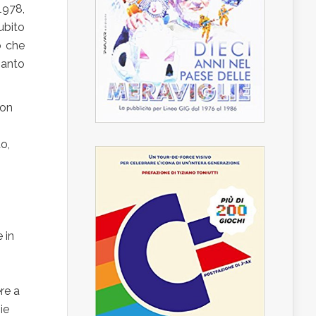
1978,
ubito
o che
ianto
non
to,
 in
re a
ie