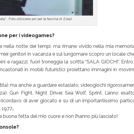
ta"...Foto utilizzata poi per la faccina di Zzap!
one per i videogames?
e nella notte dei tempi, ma rimane vivido nella mia memoria
 miei genitori in vacanza e sul lungomare scopro un locale ch
ni e ragazzi, fuori troneggia la scritta “SALA GIOCHI”. Entro
castonati in mobili futuristici proiettano immagini in movi
rtita) ma anche a guardare estasiato, videogiochi rigorosamen
a): Gun Fight, Night Driver, Sea Wolf, Sprint. L’anno esatto
 ricordavo di aver giocato e su di un importantissimo partico
l 1977…
a buona fetta del mio cuore e non l’hanno più lasciato!
console?