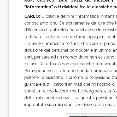
RGP: Capisco! Due pezzi da mus..ehm d
“informatica” o ti dividevi fra le classiche 
CARLO:
E’ difficile definire “informatica” l’inf
conosciamo ora. C’è sicuramente da dire che l
differenza di tanti miei coetanei avevo interessi
fortunato, tante cose che diamo oggi per scontate
Ho avuto l’immensa fortuna di vivere in prima p
diffusione del personal computer e in ultimo anch
anni, pensare ad un mondo dove non esistano i v
40 anni fa tutto ciò non era neanche immaginato 
Per rispondere alla tua domanda comunque non
pallone, la bicicletta, il cinema, la televisione
guardare tutti i cartoni animati che mi ricordo di 
sono) un avido lettore, ma i videogiochi e l’i
della mia adolescenza, su questa passione ho
improntato sia i miei studi che l’inizio della mia vi