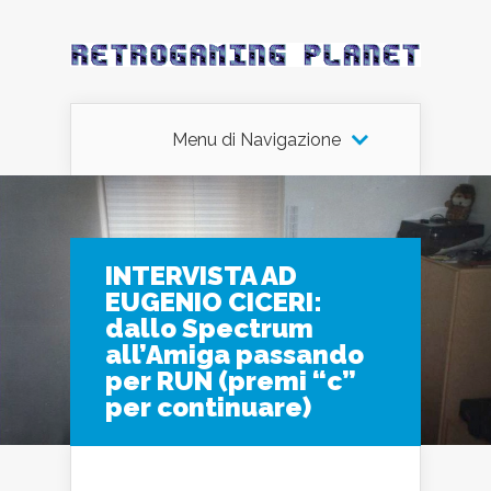
Menu di Navigazione
INTERVISTA AD
EUGENIO CICERI:
dallo Spectrum
all’Amiga passando
per RUN (premi “c”
per continuare)