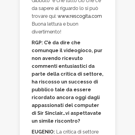
Gibbuto” e che tutto ciò che c’è
da sapere al riguardo lo si può
trovare qui:
www.rescogita.com
Buona lettura e buon
divertimento!
RGP: C’è da dire che
comunque il videogioco, pur
non avendo ricevuto
commenti entusiastici da
parte della critica di settore,
ha riscosso un successo di
pubblico tale da essere
ricordato ancora oggi dagli
appassionati del computer
di Sir Sinclair…vi aspettavate
un simile riscontro?
EUGENIO:
La critica di settore