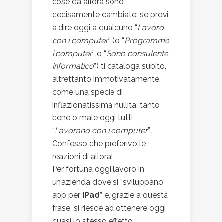
cose da allora sono
decisamente cambiate: se provi
a dire oggi a qualcuno “
Lavoro
con i computer
” (o “
Programmo
i computer
” o “
Sono consulente
informatico
”) ti cataloga subito,
altrettanto immotivatamente,
come una specie di
inflazionatissima nullità; tanto
bene o male oggi tutti
“
Lavorano con i computer
”…
Confesso che preferivo le
reazioni di allora!
Per fortuna oggi lavoro in
un’azienda dove si “sviluppano
app per
iPad
” e, grazie a questa
frase, si riesce ad ottenere oggi
quasi lo stesso effetto