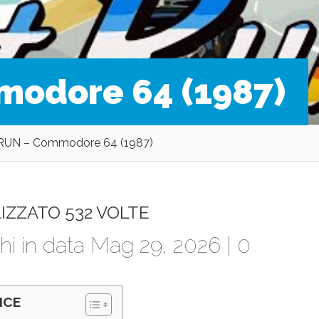
odore 64 (1987)
RUN – Commodore 64 (1987)
IZZATO 532 VOLTE
hi
in data Mag 29, 2026 |
0
ICE