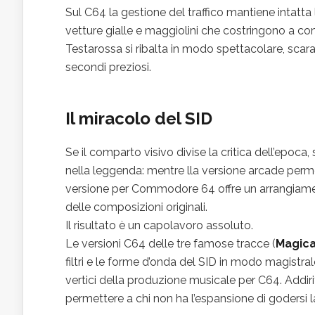
Sul C64 la gestione del traffico mantiene intatta
vetture gialle e maggiolini che costringono a cont
Testarossa si ribalta in modo spettacolare, scar
secondi preziosi.
Il miracolo del SID
Se il comparto visivo divise la critica dell’epoca
nella leggenda: mentre lla versione arcade permett
versione per Commodore 64 offre un arrangiame
delle composizioni originali.
Il risultato è un capolavoro assoluto.
Le versioni C64 delle tre famose tracce (
Magica
filtri e le forme d’onda del SID in modo magistral
vertici della produzione musicale per C64. Addiri
permettere a chi non ha l’espansione di godersi 