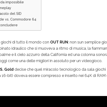
ida impossibile
ameplay
racolo del SID
de vs. Commodore 64
concludere
giochi di tutto il mondo con
OUT RUN
: non sun semplice gi
cabinato idraulico che si muoveva a ritmo di musica, la fiamma
e palme e il cielo azzurro della California ed una colonna sonor
 oggi come una delle migliori in assoluto per un videogioco.
.S. Gold
decise che quel miracolo tecnologico da sala giochi
 16-bit) doveva essere compresso e inserito nei 64K di RAM 