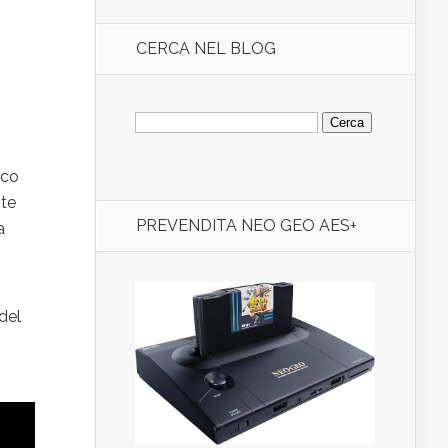
CERCA NEL BLOG
Ricerca
per:
oco
nte
PREVENDITA NEO GEO AES+
a
del