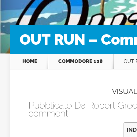
OUT RUN – Comm
HOME
COMMODORE 128
OUT 
VISUAL
Pubblicato Da
Robert Grec
commenti
IND