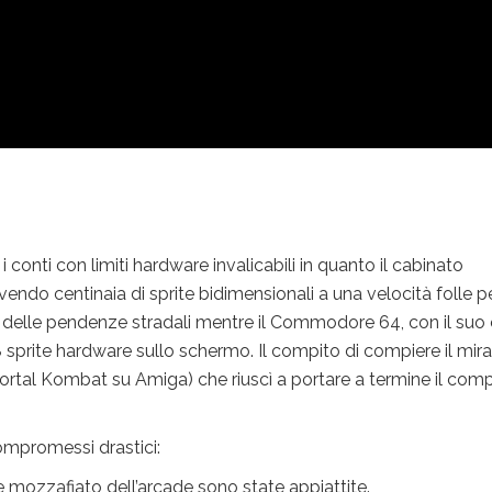
 conti con limiti hardware invalicabili in quanto il cabinato
endo centinaia di sprite bidimensionali a una velocità folle p
 e delle pendenze stradali mentre il Commodore 64, con il suo
 sprite hardware sullo schermo. Il compito di compiere il mir
ortal Kombat su Amiga) che riuscì a portare a termine il comp
mpromessi drastici:
se mozzafiato dell’arcade sono state appiattite.