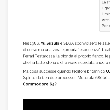
La sf
Il g
Il mi
Arca
Per 
Nel 1986,
Yu Suzuki
e SEGA sconvolsero le sale 
di corse ma una vera e propria “esperienza”: il 
Ferrari Testarossa, la bionda al proprio fianco, l
che ha fatto storia e che viene ricordata ancora
Ma cosa successe quando l’editore britannico
U
(spinto da ben due processori Motorola 68000 a
Commodore 64
?