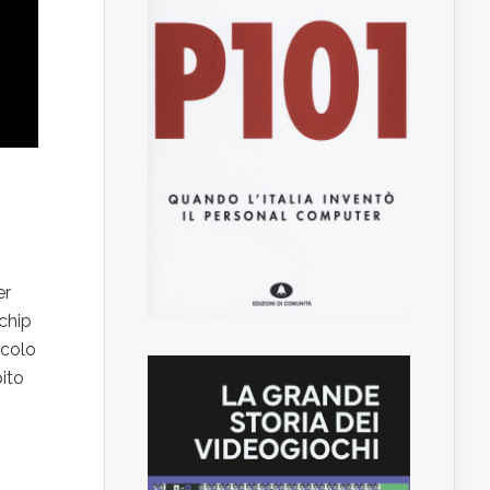
er
 chip
acolo
ito