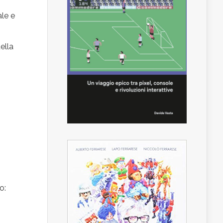
ale e
ella
o: