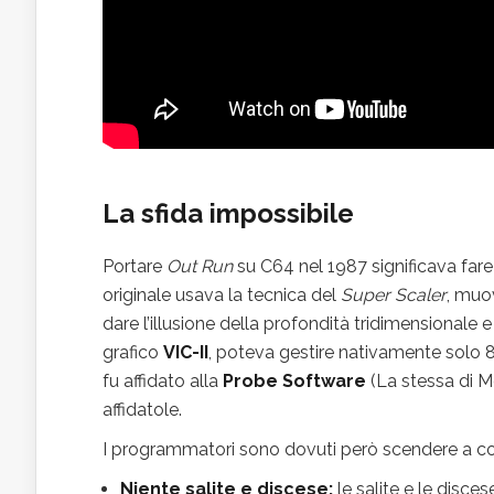
La sfida impossibile
Portare
Out Run
su C64 nel 1987 significava fare i
originale usava la tecnica del
Super Scaler
, muov
dare l’illusione della profondità tridimensionale
grafico
VIC-II
, poteva gestire nativamente solo 8
fu affidato alla
Probe Software
(La stessa di M
affidatole.
I programmatori sono dovuti però scendere a co
Niente salite e discese:
le salite e le disce