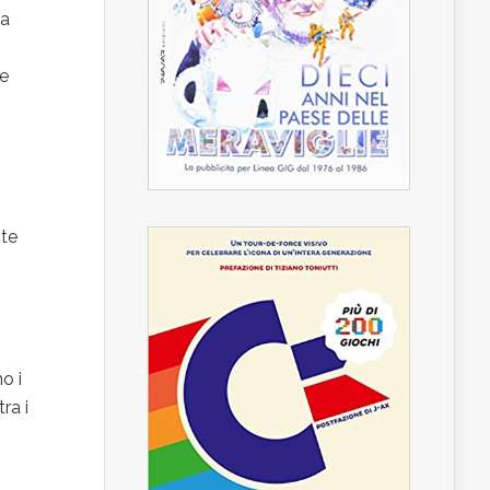
 a
re
nte
no i
ra i