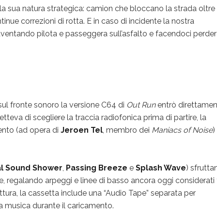
 la sua natura strategica: camion che bloccano la strada oltre
inue correzioni di rotta. E in caso di incidente la nostra
aventando pilota e passeggera sull’asfalto e facendoci perde
, sul fronte sonoro la versione C64 di
Out Run
entrò direttame
eva di scegliere la traccia radiofonica prima di partire, la
nto (ad opera di
Jeroen Tel
, membro dei
Maniacs of Noise
)
l Sound Shower
,
Passing Breeze
e
Splash Wave
) sfrutta
e, regalando arpeggi e linee di basso ancora oggi considerati t
ttura, la cassetta include una “Audio Tape” separata per
la musica durante il caricamento.