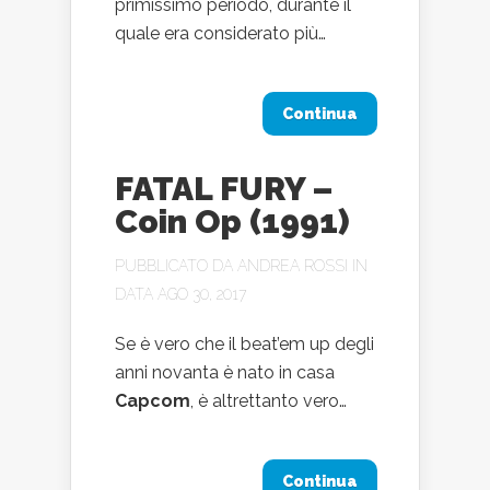
primissimo periodo, durante il
quale era considerato più…
Continua
FATAL FURY –
Coin Op (1991)
PUBBLICATO DA
ANDREA ROSSI
IN
DATA AGO 30, 2017
Se è vero che il beat’em up degli
anni novanta è nato in casa
Capcom
, è altrettanto vero…
Continua