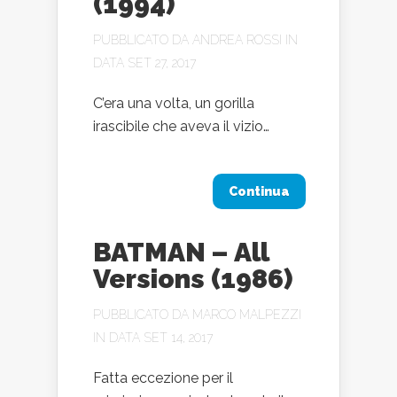
(1994)
PUBBLICATO DA
ANDREA ROSSI
IN
DATA SET 27, 2017
C’era una volta, un gorilla
irascibile che aveva il vizio…
Continua
BATMAN – All
Versions (1986)
PUBBLICATO DA
MARCO MALPEZZI
IN DATA SET 14, 2017
Fatta eccezione per il