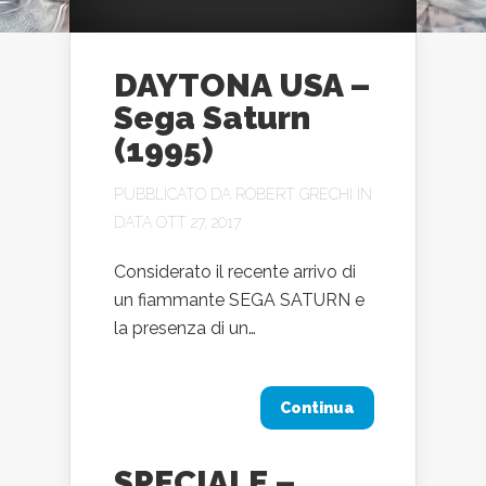
DAYTONA USA –
Sega Saturn
(1995)
PUBBLICATO DA
ROBERT GRECHI
IN
DATA OTT 27, 2017
Considerato il recente arrivo di
un fiammante SEGA SATURN e
la presenza di un…
Continua
SPECIALE –