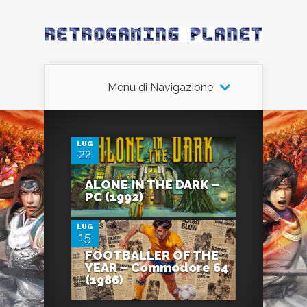
Menu di Navigazione
0
LUG
22
0
ALONE IN THE DARK –
PC (1992)
LUG
15
FOOTBALLER OF THE
YEAR – Commodore 64
(1986)