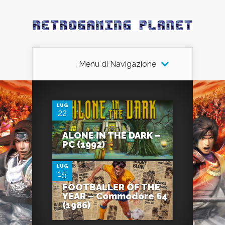
Menu di Navigazione
0
LUG
22
0
ALONE IN THE DARK –
PC (1992)
LUG
15
FOOTBALLER OF THE
YEAR – Commodore 64
(1986)