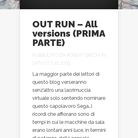
OUT RUN – All
versions (PRIMA
PARTE)
PUBBLICATO DA
ROBERT GRECHI
IN
DATA OTT 20, 2009
La maggior parte dei lettori di
questo blog verseranno
senz’altro una lacrimuccia
virtuale solo sentendo nominare
questo capolavoro Sega…I
ricordi che affiorano sono di
tempi in cui le macchine da sala
erano lontani anni luce, in termini