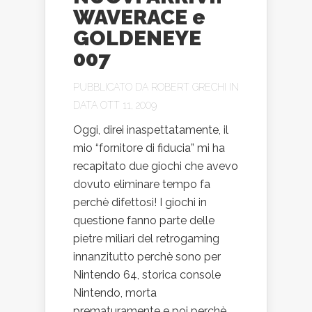
WAVERACE e
GOLDENEYE
007
PUBBLICATO DA
ROBERT GRECHI
IN
DATA OTT 11, 2009
Oggi, direi inaspettatamente, il
mio “fornitore di fiducia” mi ha
recapitato due giochi che avevo
dovuto eliminare tempo fa
perchè difettosi! I giochi in
questione fanno parte delle
pietre miliari del retrogaming
innanzitutto perchè sono per
Nintendo 64, storica console
Nintendo, morta
prematuramente e poi perchè