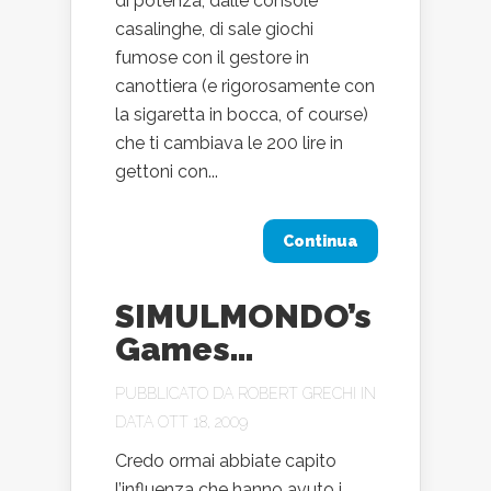
di potenza, dalle console
casalinghe, di sale giochi
fumose con il gestore in
canottiera (e rigorosamente con
la sigaretta in bocca, of course)
che ti cambiava le 200 lire in
gettoni con...
Continua
SIMULMONDO’s
Games…
PUBBLICATO DA
ROBERT GRECHI
IN
DATA OTT 18, 2009
Credo ormai abbiate capito
l’influenza che hanno avuto i