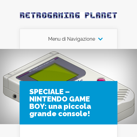
Menu di Navigazione
SPECIALE –
NINTENDO GAME
BOY: una piccola
grande console!