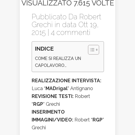
VISUALIZZATO 7.615 VOLTE
Pubblicato Da
Robert
Grechi
in data Ott 19,
2015 |
4 commenti
INDICE
COME SI REALIZZA UN
CAPOLAVORO…
REALIZZAZIONE INTERVISTA:
Luca “
MADrigal
” Antignano
REVISIONE TESTI:
Robert
“
RGP
” Grechi
INSERIMENTO
IMMAGINI/VIDEO:
Robert “
RGP
”
Grechi