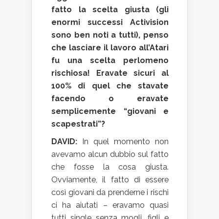
fatto la scelta giusta (gli
enormi successi Activision
sono ben noti a tutti), penso
che lasciare il lavoro all’Atari
fu una scelta perlomeno
rischiosa! Eravate sicuri al
100% di quel che stavate
facendo o eravate
semplicemente “giovani e
scapestrati”?
DAVID:
In quel momento non
avevamo alcun dubbio sul fatto
che fosse la cosa giusta.
Ovviamente, il fatto di essere
così giovani da prenderne i rischi
ci ha aiutati – eravamo quasi
tutti single senza mogli, figli e