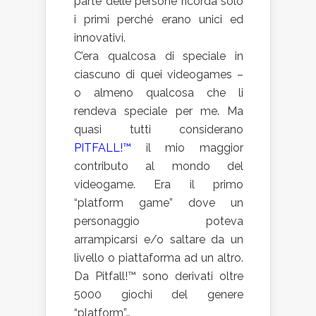
parte delle persone ricorda solo
i primi perché erano unici ed
innovativi.
C’era qualcosa di speciale in
ciascuno di quei videogames –
o almeno qualcosa che li
rendeva speciale per me. Ma
quasi tutti considerano
PITFALL!™
il mio maggior
contributo al mondo del
videogame. Era il primo
“platform game” dove un
personaggio poteva
arrampicarsi e/o saltare da un
livello o piattaforma ad un altro.
Da Pitfall!™ sono derivati oltre
5000 giochi del genere
“platform”…