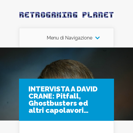
Menu di Navigazione
INTERVISTA A DAVID
CRANE: Pitfall,
Ghostbusters ed
altri capolavori…