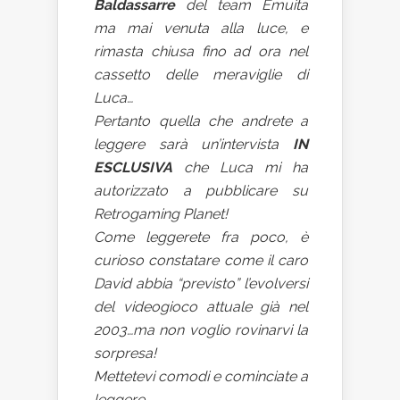
Baldassarre
del team Emuita
ma mai venuta alla luce, e
rimasta chiusa fino ad ora nel
cassetto delle meraviglie di
Luca…
Pertanto quella che andrete a
leggere sarà un’intervista
IN
ESCLUSIVA
che Luca mi ha
autorizzato a pubblicare su
Retrogaming Planet!
Come leggerete fra poco, è
curioso constatare come il caro
David abbia “previsto” l’evolversi
del videogioco attuale già nel
2003…ma non voglio rovinarvi la
sorpresa!
Mettetevi comodi e cominciate a
leggere…