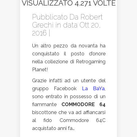
VISUALIZZATO 4.271 VOLTE
Pubblicato Da
Robert
Grechi
in data Ott 20,
2016 |
Un altro pezzo da novanta ha
conquistato il posto d’onore
nella collezione di Retrogaming
Planet!
Grazie infatti ad un utente del
gruppo Facebook
La BaYa
,
sono entrato in possesso di un
fiammante
COMMODORE 64
biscottone che va ad affiancarsi
al fido Commodore 64C
acquistato anni fa…