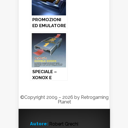
PROMOZIONI
ED EMULATORE
HARDWARE PER
COMMODORE
64!
SPECIALE –
XONOX E
CARTUCCE
DOUBLE ENDER
©Copyright 2009 – 2026 by Retrogaming
Planet
Autore:
Robert Grechi