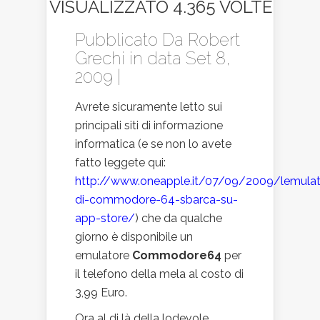
VISUALIZZATO 4.365 VOLTE
Pubblicato Da
Robert
Grechi
in data Set 8,
2009 |
Avrete sicuramente letto sui
principali siti di informazione
informatica (e se non lo avete
fatto leggete qui:
http://www.oneapple.it/07/09/2009/lemulat
di-commodore-64-sbarca-su-
app-store/
) che da qualche
giorno è disponibile un
emulatore
Commodore64
per
il telefono della mela al costo di
3,99 Euro.
Ora al di là della lodevole