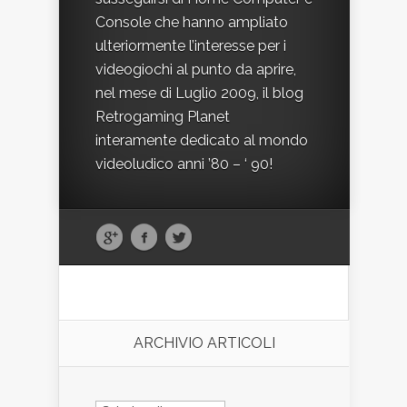
Console che hanno ampliato
ulteriormente l’interesse per i
videogiochi al punto da aprire,
nel mese di Luglio 2009, il blog
Retrogaming Planet
interamente dedicato al mondo
videoludico anni ’80 – ‘ 90!
ARCHIVIO ARTICOLI
ARCHIVIO