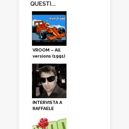
QUESTI...
VROOM – All
versions (1991)
INTERVISTA A
RAFFAELE
VALENSISE:
grafico di
Holodream