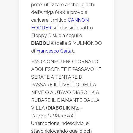
poter utilizzare anche i giochi
dell’Amiga 600) e provo a
caricare il mitico
CANNON
FODDER
sui classici quattro
Floppy Disk e a seguire
DIABOLIK
(della SIMULMONDO
di
Francesco Carlà
)…
EMOZIONE!!!! ERO TORNATO
ADOLESCENTE E PASSAVO LE
SERATE A TENTARE DI
PASSARE IL LIVELLO DELLA
NEVE O AIUTAVO DIABOLIK A
RUBARE IL DIAMANTE DALLA
VILLA (
DIABOLIK N°4
–
Trappola D’Acciaio
)!
Un’emozione indescrivibile:
stavo rigiocando quei giochi