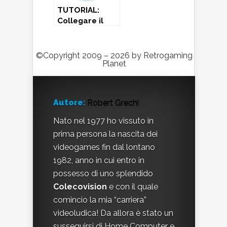
TUTORIAL:
Collegare il
Datassette
C64 al PC
©Copyright 2009 – 2026 by Retrogaming
Planet
Autore:
Robert Grechi
Nato nel 1977 ho vissuto in
prima persona la nascita dei
videogames fin dal lontano
1982, anno in cui entro in
possesso di uno splendido
Colecovision
e con il quale
comincio la mia “carriera”
videoludica! Da allora è stato un
susseguirsi di Home Computer e