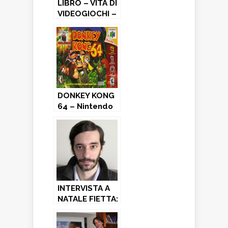
LIBRO – VITA DI
VIDEOGIOCHI –
MEMORIE (A 8
BIT) – Preview
DONKEY KONG
64 – Nintendo
64 (1999)
INTERVISTA A
NATALE FIETTA:
programmatore
di Simulmondo