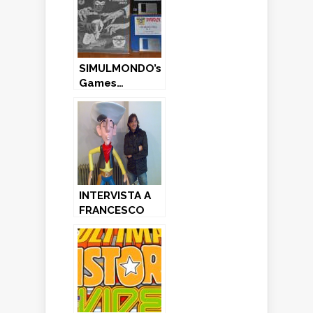
SIMULMONDO’s
Games…
INTERVISTA A
FRANCESCO
CARLA’: una
vita per il
Simulmondo…