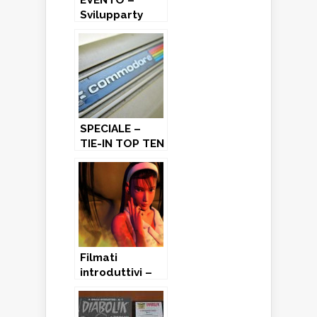
EVENTO –
Svilupparty
2012
SPECIALE –
TIE-IN TOP TEN
– Commodore
64 (2° Parte)
Filmati
introduttivi –
Prima Parte