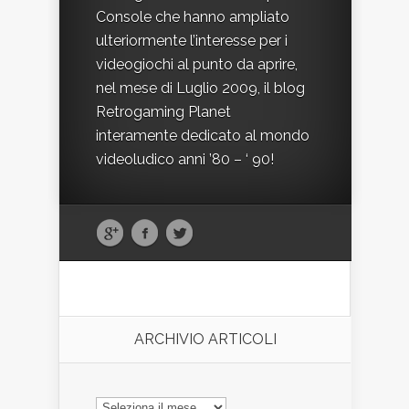
Console che hanno ampliato
ulteriormente l’interesse per i
videogiochi al punto da aprire,
nel mese di Luglio 2009, il blog
Retrogaming Planet
interamente dedicato al mondo
videoludico anni ’80 – ‘ 90!
ARCHIVIO ARTICOLI
ARCHIVIO