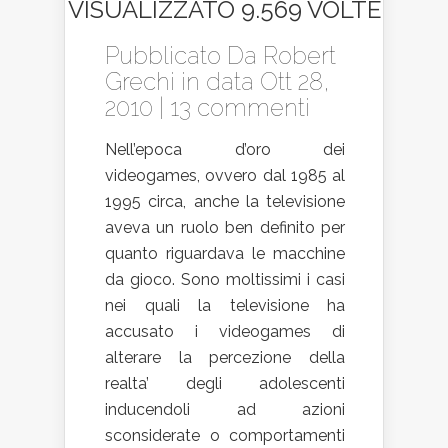
VISUALIZZATO 9.569 VOLTE
Pubblicato Da
Robert
Grechi
in data Ott 28,
2010 |
13 commenti
Nell’epoca d’oro dei
videogames, ovvero dal 1985 al
1995 circa, anche la televisione
aveva un ruolo ben definito per
quanto riguardava le macchine
da gioco. Sono moltissimi i casi
nei quali la televisione ha
accusato i videogames di
alterare la percezione della
realta’ degli adolescenti
inducendoli ad azioni
sconsiderate o comportamenti