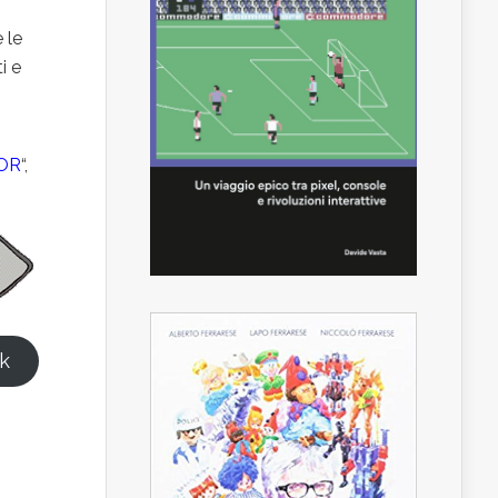
 le
i e
OR
“,
k