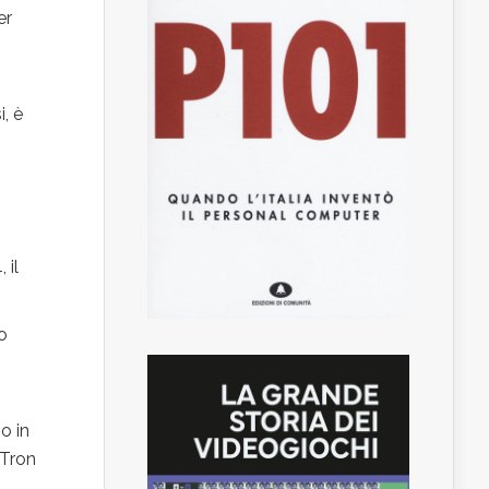
er
, è
 il
o
o in
 Tron