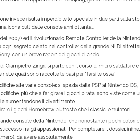
ione invece risulta imperdibile lo speciale in due parti sulla sto
 una icona cult delle console anni ottanta…
a del 2007) ed il rivoluzionario Remote Controller della Nintend
 ogni segreto celato nel controller della grande N! Di altrett
 Sony, con un breve report dei giochi dilancio.
 di Giampietro Zingri: si parte con il corso di micro saldature e
e nelle quali sono raccolte le basi per “farsi le ossa”.
ifiche alle varie console: si spazia dalla PSP al Nintendo DS,
fiche, più che a far girare i giochi pirata, sono viste come u
ole aumentandone il divertimento
irare i giochi Homebrew piuttosto che i classici emulatori.
grande console della Nintendo, che nonostante i pochi colori e
successo fra gli appassionati. Per completare il dossier, infine
numero), da avere assolutamente.