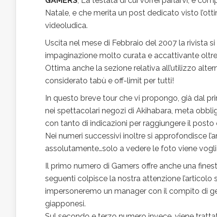
GAMERS
, La testata di cui vorrei parlarvi, è co
Natale, e che merita un post dedicato visto l’otti
videoludica.
Uscita nel mese di Febbraio del 2007 la rivista si 
impaginazione molto curata e accattivante oltre 
Ottima anche la sezione relativa all’utilizzo alt
considerato tabù e off-limit per tutti!
In questo breve tour che vi propongo, già dal pri
nei spettacolari negozi di Akihabara, meta obblig
con tanto di indicazioni per raggiungere il posto
Nei numeri successivi inoltre si approfondisce l
assolutamente…solo a vedere le foto viene voglia 
Il primo numero di Gamers offre anche una finestr
seguenti colpisce la nostra attenzione l’articolo
impersoneremo un manager con il compito di gesti
giapponesi.
Sul secondo e terzo numero invece, viene tratta