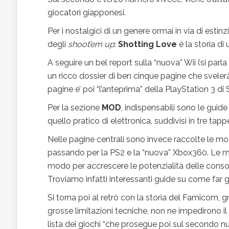
giocatori giapponesi.
Per i nostalgici di un genere ormai in via di estinz
degli
shoot’em up
:
Shotting Love
è la storia di
A seguire un bel report sulla “nuova” Wii (si parl
un ricco dossier di ben cinque pagine che svelerà
pagine e’ poi “l’anteprima” della PlayStation 3 di
Per la sezione
MOD
, indispensabili sono le guide
quello pratico di elettronica, suddivisi in tre tapp
Nelle pagine centrali sono invece raccolte le mod
passando per la PS2 e la “nuova” Xbox360. Le modi
modo per accrescere le potenzialità delle cons
Troviamo infatti interessanti guide su come far g
Si torna poi al retrò con la storia del Famicom, 
grosse limitazioni tecniche, non ne impedirono il 
lista dei giochi “che prosegue poi sul secondo 