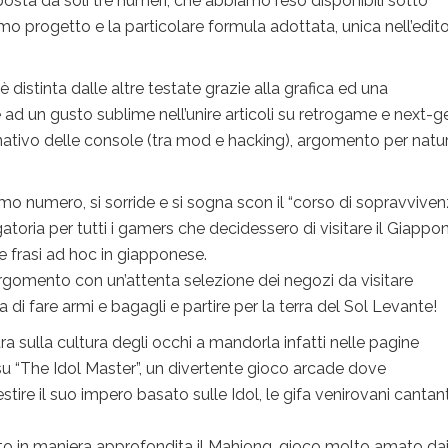
mposta da soli tre numeri, che abbiamo reso disponibili sotto
mo progetto e la particolare formula adottata, unica nell’edito
è distinta dalle altre testate grazie alla grafica ed una
ad un gusto sublime nell’unire articoli su retrogame e next-g
ernativo delle console (tra mod e hacking), argomento per natu
mo numero, si sorride e si sogna scon il “corso di sopravviven
atoria per tutti i gamers che decidessero di visitare il Giappon
 e frasi ad hoc in giapponese.
’argomento con un’attenta selezione dei negozi da visitare
di fare armi e bagagli e partire per la terra del Sol Levante!
a sulla cultura degli occhi a mandorla infatti nelle pagine
 su “The Idol Master”, un divertente gioco arcade dove
re il suo impero basato sulle Idol, le gifa venirovani cantant
to in maniera approfondita il Mahjong, gioco molto amato da