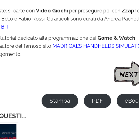
ste: si parte con
Video Giochi
per proseguire poi con
Zzap!
e
ello e Fabio Rossi. Gli articoli sono curati da Andrea Pachett
BIT
n tutorial dedicato alla programmazione dei
Game & Watch
 autore del famoso sito
MADRIGAL’S HANDHELDS SIMULAT
argomento.
Stampa
PDF
eBoo
UESTI...