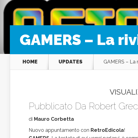
GAMERS – La rivi
HOME
UPDATES
GAMERS – La ri
VISUALI
Pubblicato Da
Robert Grec
di
Mauro Corbetta
Nuovo appuntamento con
RetroEdicola
!