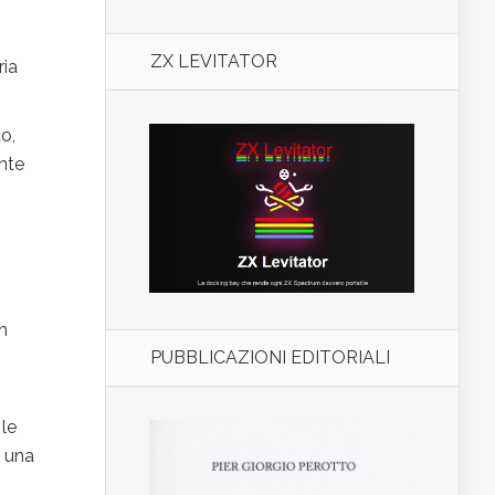
ZX LEVITATOR
ria
o,
ante
n
PUBBLICAZIONI EDITORIALI
 le
, una