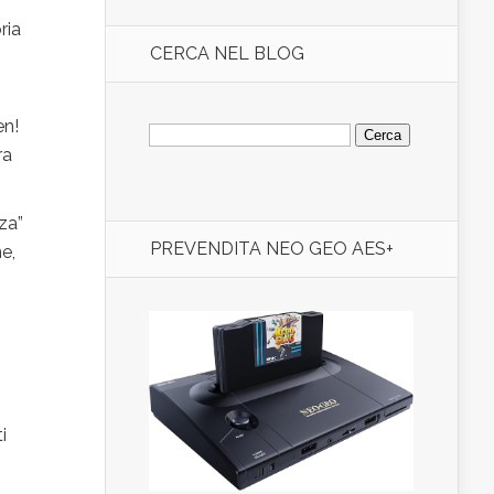
ria
CERCA NEL BLOG
Ricerca
en!
per:
ra
za”
PREVENDITA NEO GEO AES+
e,
i
i