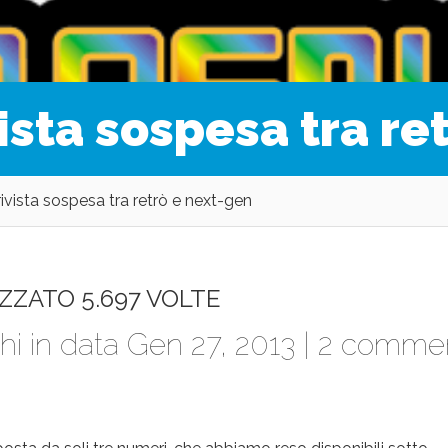
sta sospesa tra re
vista sospesa tra retrò e next-gen
ZZATO 5.697 VOLTE
hi
in data Gen 27, 2013 |
2 commen