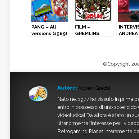
PANG – All
FILM –
INTERVI
versions (1989)
GREMLINS
ANDREA
(1984)
CONTAT
Richard
Garriott
ed Ulti
©Copyright 200
“Attrave
Moonga
Autore:
Robert Grechi
Nato nel 1977 ho vissuto in prima p
entro in possesso di uno splendido
videoludica! Da allora è stato un 
ulteriormente l’interesse per i video
Retrogaming Planet interamente ded