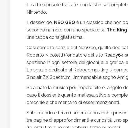
Le altre console trattate, con la stessa comple
Nintendo.
Il dossier del
NEO GEO
è un classico che non po
secondo numero con uno speciale su
The King 
una tappa consigliatissima.
Così come lo spazio del NeoGeo, quello dedicat
Roberto Nicoletti (fondatore del sito
Ready64
s
spaziano in ogni settore, dai giochi, alla grafica, a
Lo spazio dedicato al Retrocomputing si compone
Sinclair ZX Spectrum, l’immancabile sogno Amig
Se amate la musica poi, imperdibile è l’angolo d
caso il dossier è quanto mai esaustivo e completo d
orecchie e che meritano di esser menzionati.
Sul secondo e terzo numero sono anche presenti 
tre pagine di approfondimenti e curiosità, uno s
(Quest’ultimi due entrambi sul terzo numero).