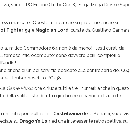
tezza, sono il PC Engine (TurboGrafX), Sega Mega Drive e Sup
teva mancare… Questa rubrica, che si ripropone anche sul
of Fighter 94
e
Magician Lord
, curata da Gualtiero Cannarsi
o al mitico Commodore 64 non è da meno! I testi curati da
ul famoso microcomputer sono davvero belli, completi e
ll’audio!
 anche di un bel servizio dedicato alla controparte del C64,
a, ed il misconosciuto PC-98.
ella
Game Music
che chiude tutti e tre i numeri: anche in quest
ella solita lista di tutti i giochi che ci hanno deliziato le
un bel report sulla serie
Castelvania
della Konami, suddivis
peciale su
Dragon’s Lair
ed una interessante retrospettiva su