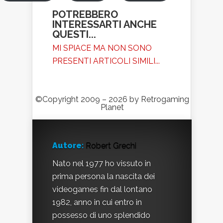
POTREBBERO
INTERESSARTI ANCHE
QUESTI...
MI SPIACE MA NON SONO
PRESENTI ARTICOLI SIMILI...
©Copyright 2009 – 2026 by Retrogaming
Planet
Autore:
Robert Grechi
Nato nel 1977 ho vissuto in
prima persona la nascita dei
videogames fin dal lontano
1982, anno in cui entro in
possesso di uno splendido