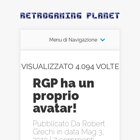
Menu di Navigazione
VISUALIZZATO 4.094 VOLTE
RGP ha un
proprio
avatar!
Pubblicato Da
Robert
Grechi
in data Mag 3,
2010 |
7 commenti