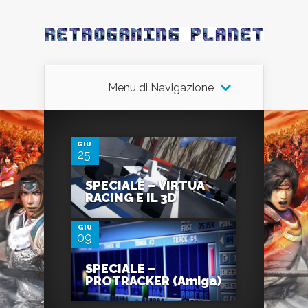
Menu di Navigazione
0
GIU
25
0
SPECIALE – VIRTUA
RACING E IL 3D
GIU
09
SPECIALE –
PROTRACKER (Amiga)