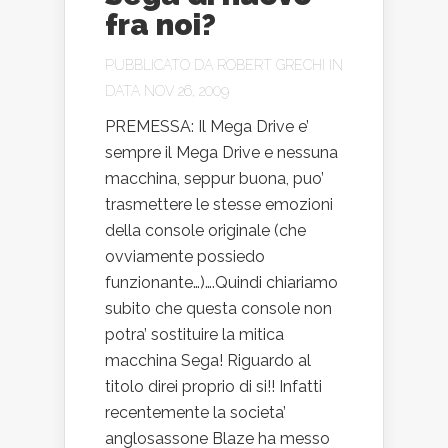
fra noi?
PUBBLICATO DA
ROBERT GRECHI
IN
DATA NOV 26, 2009
PREMESSA: Il Mega Drive e’
sempre il Mega Drive e nessuna
macchina, seppur buona, puo’
trasmettere le stesse emozioni
della console originale (che
ovviamente possiedo
funzionante…)….Quindi chiariamo
subito che questa console non
potra’ sostituire la mitica
macchina Sega! Riguardo al
titolo direi proprio di si!! Infatti
recentemente la societa’
anglosassone Blaze ha messo