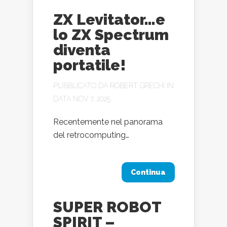
ZX Levitator…e
lo ZX Spectrum
diventa
portatile!
PUBBLICATO DA
ROBERT GRECHI
IN
DATA NOV 7, 2025
Recentemente nel panorama
del retrocomputing…
Continua
SUPER ROBOT
SPIRIT –