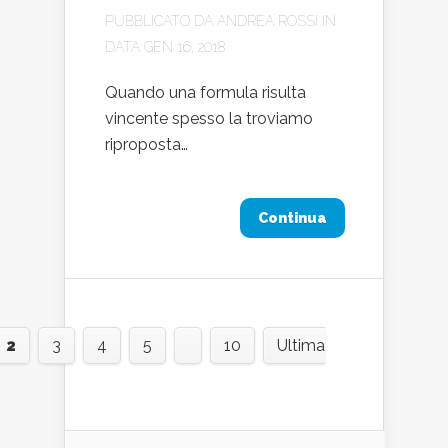
PUBBLICATO DA
ANDREA ROSSI
IN
DATA GEN 16, 2018
Quando una formula risulta
vincente spesso la troviamo
riproposta…
Continua
2
3
4
5
10
Ultima