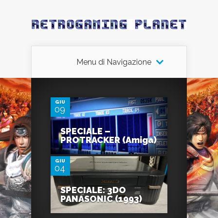
Menu di Navigazione
0
GIU
09
0
SPECIALE –
PROTRACKER (Amiga)
GIU
04
SPECIALE: 3DO
PANASONIC (1993)