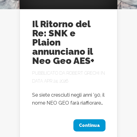
Il Ritorno del
Re: SNK e
Plaion
annunciano il
Neo Geo AES+
PUBBLICATO DA
ROBERT GRECHI
IN
DATA APR 24, 2026
Se siete cresciuti negli anni ’90, il
nome NEO GEO farà riaffiorare…
Continua