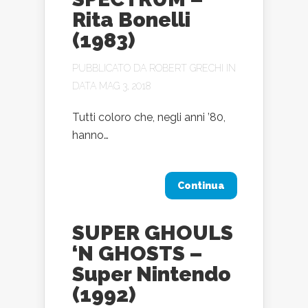
Rita Bonelli
(1983)
PUBBLICATO DA
ROBERT GRECHI
IN
DATA MAG 3, 2018
Tutti coloro che, negli anni ’80,
hanno…
Continua
SUPER GHOULS
‘N GHOSTS –
Super Nintendo
(1992)