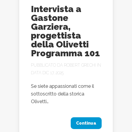
Intervista a
Gastone
Garziera,
progettista
della Olivetti
Programma 101
PUBBLICATO DA
ROBERT GRECHI
IN
DATA DIC 17, 2025
Se siete appassionati come il
sottoscritto della storica
Olivetti…
Continua