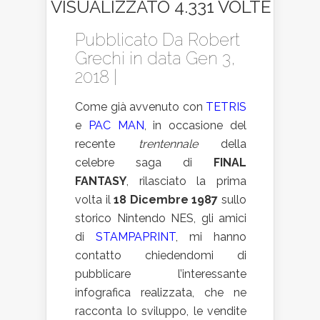
VISUALIZZATO 4.331 VOLTE
Pubblicato Da
Robert
Grechi
in data Gen 3,
2018 |
Come già avvenuto con
TETRIS
e
PAC MAN
, in occasione del
recente
trentennale
della
celebre saga di
FINAL
FANTASY
, rilasciato la prima
volta il
18 Dicembre 1987
sullo
storico Nintendo NES, gli amici
di
STAMPAPRINT
, mi hanno
contatto chiedendomi di
pubblicare l’interessante
infografica realizzata, che ne
racconta lo sviluppo, le vendite