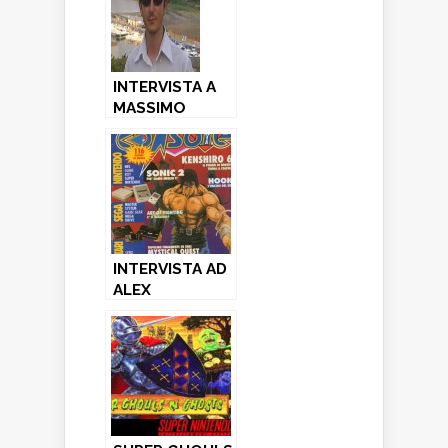
INTERVISTA A
MASSIMO
MAZZANTI:
dalla
demoscene al
MAMEcab!
INTERVISTA AD
ALEX
ROSSETTO:
storico
Caporedattore
di
ConsoleMania…