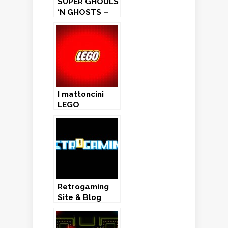
SUPER GHOULS
‘N GHOSTS –
Super
Nintendo
(1992)
I mattoncini
LEGO
compiono 60
anni!
Retrogaming
Site & Blog