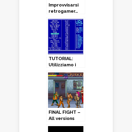
Improvvisarsi
retrogamer…
senza averne i
“requisiti”!
TUTORIAL:
Utilizziamo i
giochi per
Commodore
64 con il
programma
URL
FINAL FIGHT –
All versions
(1989)