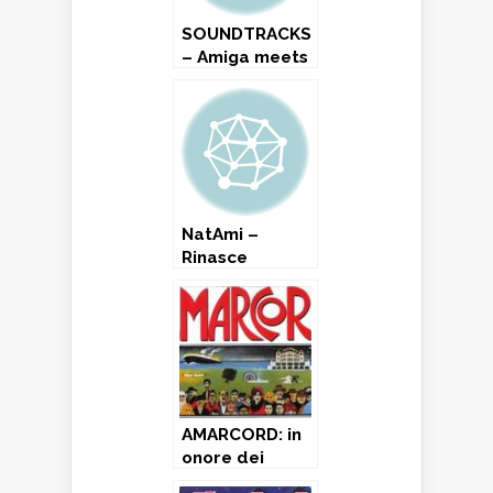
SOUNDTRACKS
– Amiga meets
Piano
NatAmi –
Rinasce
l’Amiga…per
davvero
stavolta!
AMARCORD: in
onore dei
tempi andati…