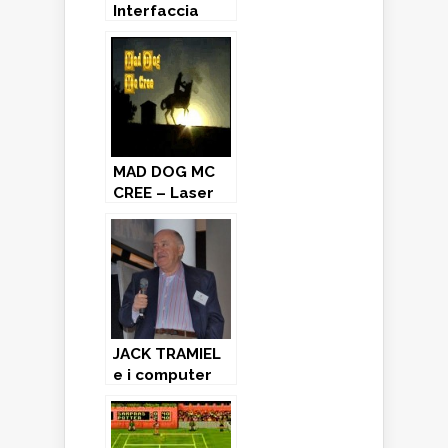
Interfaccia
1Bis – ZX
Spectrum
MAD DOG MC
CREE – Laser
Game (1990)
JACK TRAMIEL
e i computer
“per le masse
non per le
classi”