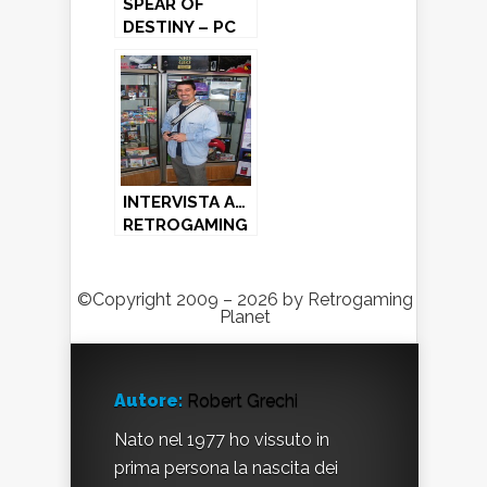
SPEAR OF
DESTINY – PC
(1992)
INTERVISTA A…
RETROGAMING
PLANET!
©Copyright 2009 – 2026 by Retrogaming
Planet
Autore:
Robert Grechi
Nato nel 1977 ho vissuto in
prima persona la nascita dei