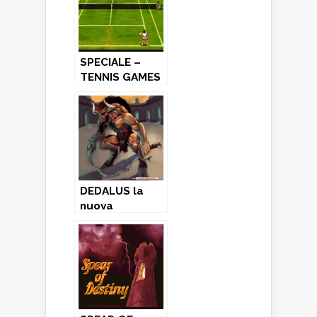
SPECIALE –
TENNIS GAMES
(4° Parte)
DEDALUS la
nuova
avventura di
Colors
disponibile al
download
gratuito!