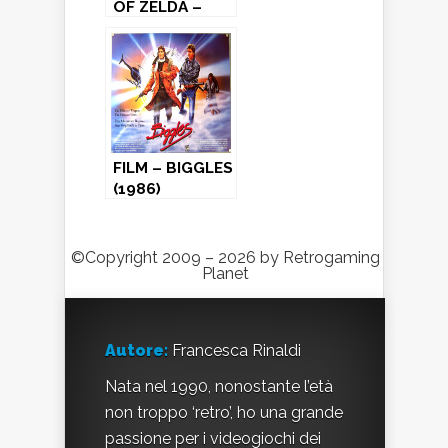
OF ZELDA –
Nes (1986)
FILM – BIGGLES
(1986)
©Copyright 2009 – 2026 by Retrogaming
Planet
Autore:
Francesca Rinaldi
Nata nel 1990, nonostante l’età
non troppo ‘retro’, ho una grande
passione per i videogiochi dei