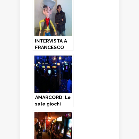
adolescenza –
Parte prima
INTERVISTA A
FRANCESCO
CARLA’: una
vita per il
Simulmondo…
AMARCORD: Le
sale giochi
della mia
adolescenza –
Parte seconda