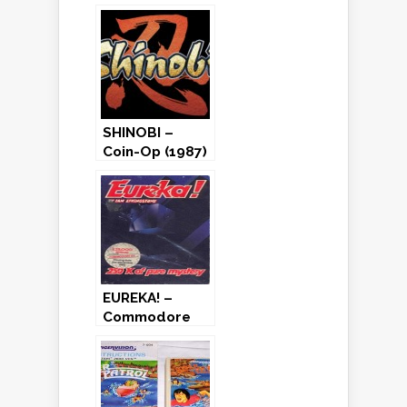
Amiga (1993) /
Game Boy
Color (2000)
SHINOBI –
Coin-Op (1987)
EUREKA! –
Commodore
64 / ZX
Spectrum
(1984)