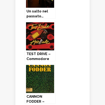
Un salto nel
passato…
TEST DRIVE –
Commodore
64 (1988)
CANNON
FODDER –