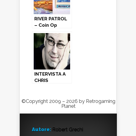
RIVER PATROL
– Coin Op
(1981)
INTERVISTA A
CHRIS
HUELSBECK: 30
anni di musica
videoludica
©Copyright 2009 – 2026 by Retrogaming
dal C64
Planet
all’iPhone
Autore:
Robert Grechi