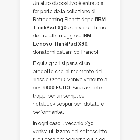
Un altro dispositivo è entrato a
far parte della collezione di
Retrogaming Planet: dopo l’
IBM
ThinkPad X30
è arrivato il turno
del fratello maggiore
IBM
Lenovo ThinkPad X60
,
donatomi dall’amico Franco!
E qui signori si parla di un
prodotto che, al momento del
rilascio (2006), veniva venduto a
ben
1800 EURO
! Sicuramente
troppi per un semplice
notebook seppur ben dotato e
performante…
In ogni caso il vecchio X30
veniva utilizzato dal sottoscritto
fuori casa per aggiornare il blog